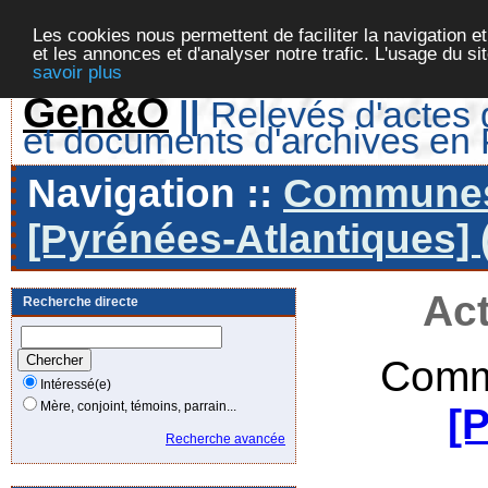
Les cookies nous permettent de faciliter la navigation et
et les annonces et d'analyser notre trafic. L'usage du s
savoir plus
Gen&O
||
Relevés d'actes d
et documents d'archives en
Navigation ::
Communes 
[Pyrénées-Atlantiques] 
Act
Recherche directe
Comm
Intéressé(e)
Mère, conjoint, témoins, parrain...
[
Recherche avancée