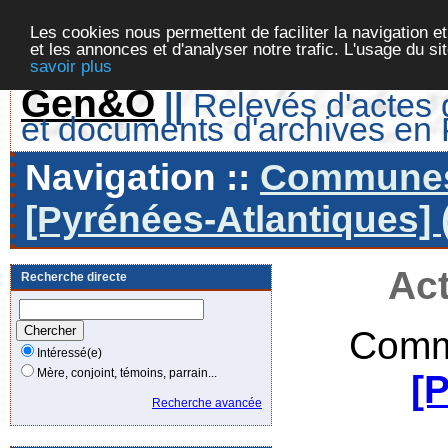
Les cookies nous permettent de faciliter la navigation et
et les annonces et d'analyser notre trafic. L'usage du s
savoir plus
Gen&O
||
Relevés d'actes d
et documents d'archives en
Navigation ::
Communes 
[Pyrénées-Atlantiques] 
Act
Recherche directe
Comm
Intéressé(e)
Mère, conjoint, témoins, parrain...
[
Recherche avancée