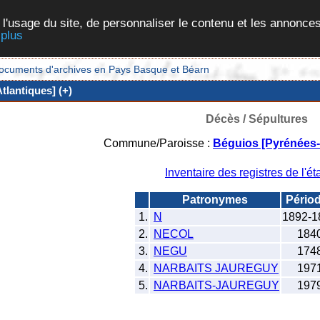
 l'usage du site, de personnaliser le contenu et les annonces
 plus
et documents d'archives en Pays Basque et Béarn
lantiques] (+)
Décès / Sépultures
Commune/Paroisse :
Béguios [Pyrénées-
Inventaire des registres de l'éta
Patronymes
Pério
1.
N
1892-1
2.
NECOL
184
3.
NEGU
174
4.
NARBAITS JAUREGUY
197
5.
NARBAITS-JAUREGUY
197