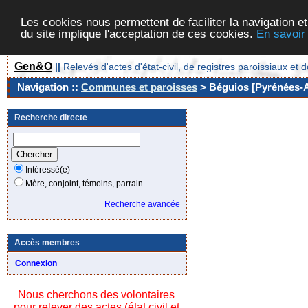
Les cookies nous permettent de faciliter la navigation et
du site implique l'acceptation de ces cookies.
En savoir
Gen&O
||
Relevés d'actes d'état-civil, de registres paroissiaux 
Navigation ::
Communes et paroisses
> Béguios [Pyrénées-At
Recherche directe
Intéressé(e)
Mère, conjoint, témoins, parrain...
Recherche avancée
Accès membres
Connexion
Nous cherchons des volontaires
pour relever des actes (état civil et