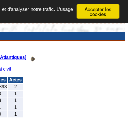
Accepter les
 et d'analyser notre trafic. L'usage
cookies
Atlantiques]
t civil
des
Actes
893
2
0
1
8
1
1
1
9
1