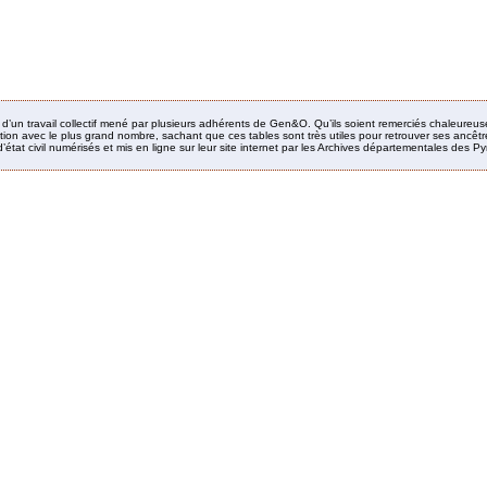
it d’un travail collectif mené par plusieurs adhérents de Gen&O. Qu’ils soient remerciés chaleureus
ion avec le plus grand nombre, sachant que ces tables sont très utiles pour retrouver ses ancêtres
’état civil numérisés et mis en ligne sur leur site internet par les Archives départementales des 