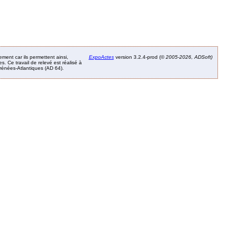
ement car ils permettent ainsi,
ExpoActes
version 3.2.4-prod (©
2005-2026, ADSoft)
. Ce travail de relevé est réalisé à
Pyrénées-Atlantiques (AD 64).