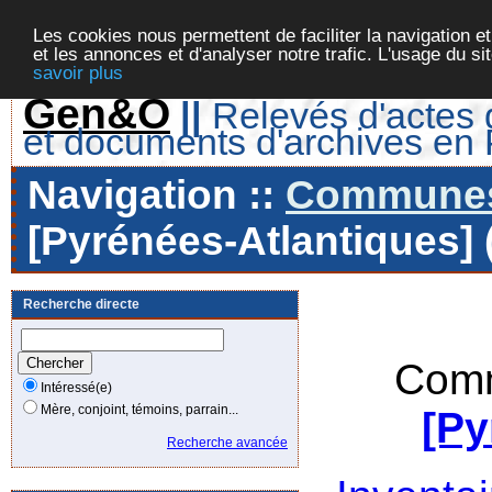
Les cookies nous permettent de faciliter la navigation et
et les annonces et d'analyser notre trafic. L'usage du s
savoir plus
Gen&O
||
Relevés d'actes d
et documents d'archives en
Navigation ::
Communes 
[Pyrénées-Atlantiques] 
Recherche directe
Comm
Intéressé(e)
Mère, conjoint, témoins, parrain...
[Py
Recherche avancée