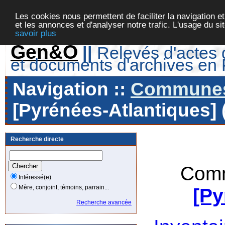
Les cookies nous permettent de faciliter la navigation et
et les annonces et d'analyser notre trafic. L'usage du s
savoir plus
Gen&O
||
Relevés d'actes d
et documents d'archives en
Navigation ::
Communes 
[Pyrénées-Atlantiques] 
Recherche directe
Comm
Intéressé(e)
Mère, conjoint, témoins, parrain...
[Py
Recherche avancée