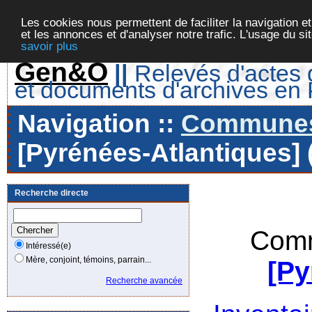
Les cookies nous permettent de faciliter la navigation et
et les annonces et d'analyser notre trafic. L'usage du s
savoir plus
Gen&O
||
Relevés d'actes d
et documents d'archives en
Navigation ::
Communes 
[Pyrénées-Atlantiques] 
Recherche directe
Comm
Intéressé(e)
Mère, conjoint, témoins, parrain...
[Py
Recherche avancée