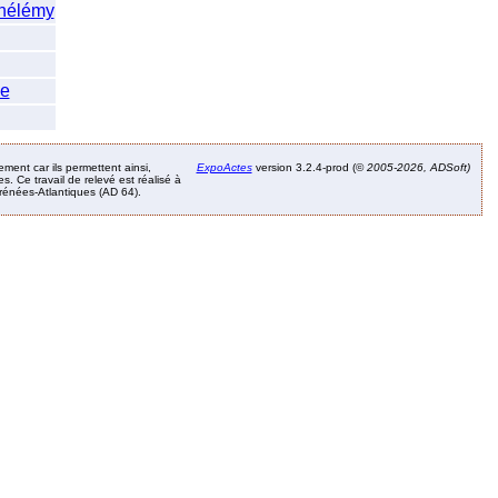
hélémy
e
ement car ils permettent ainsi,
ExpoActes
version 3.2.4-prod (©
2005-2026, ADSoft)
. Ce travail de relevé est réalisé à
Pyrénées-Atlantiques (AD 64).