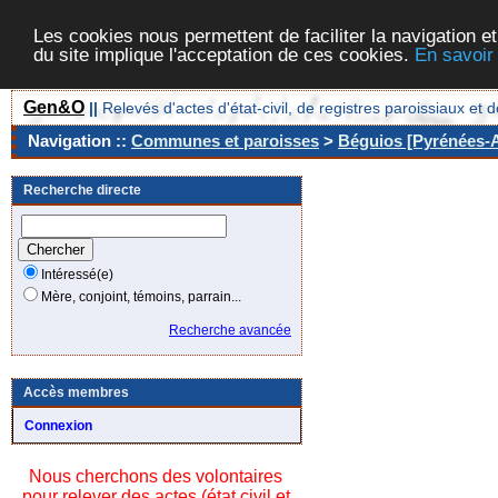
Les cookies nous permettent de faciliter la navigation et
du site implique l'acceptation de ces cookies.
En savoir
Gen&O
||
Relevés d'actes d'état-civil, de registres paroissiaux 
Navigation ::
Communes et paroisses
>
Béguios [Pyrénées-A
Recherche directe
Intéressé(e)
Mère, conjoint, témoins, parrain...
Recherche avancée
Accès membres
Connexion
Nous cherchons des volontaires
pour relever des actes (état civil et