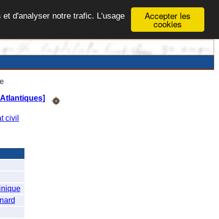
Accepter les
 et d'analyser notre trafic. L'usage
cookies
e
Atlantiques]
t civil
nique
nard