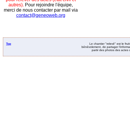
autres).
Pour rejoindre l'équipe,
merci de nous contacter par mail via
contact@geneoweb.org
Top
Le chantier "relevé" est le fru
bénévolement, de partager l’informat
partir des photos des actes d