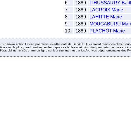
6.
1889
ITHUSSARRY Bart
7.
1889
LACROIX Marie
8.
1889
LAHITTE Marie
9.
1889
MOUGABURU Mari
10.
1889
PLACHOT Marie
it d’un travail collectif mené par plusieurs adhérents de Gen&O. Qu’ils soient remerciés chaleureus
ion avec le plus grand nombre, sachant que ces tables sont très utiles pour retrouver ses ancêtres
’état civil numérisés et mis en ligne sur leur site internet par les Archives départementales des 