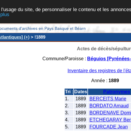
 l'usage du site, de personnaliser le contenu et les annonces
 plus
et documents d'archives en Pays Basque et Béarn
tlantiques] (+)
> !1889
Actes de décès/sépultur
Commune/Paroisse :
Béguios [Pyrénées-
Inventaire des registres de l'éta
Année :
1889
Tri :
Dates
Patronymes
1.
1889
BERCEITS Marie
2.
1889
BORDATO Arnaud
3.
1889
BORDENAVE Domi
4.
1889
ETCHEGARAY Ber
5.
1889
FOURCADE Jean