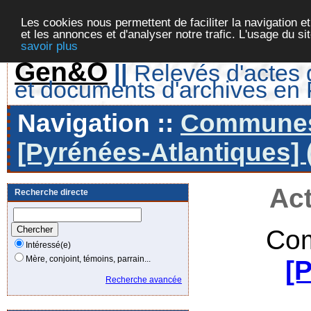
Les cookies nous permettent de faciliter la navigation et
et les annonces et d'analyser notre trafic. L'usage du s
savoir plus
Gen&O
||
Relevés d'actes d
et documents d'archives en
Navigation ::
Communes 
[Pyrénées-Atlantiques] 
Act
Recherche directe
Com
Intéressé(e)
Mère, conjoint, témoins, parrain...
[
Recherche avancée