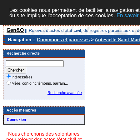
Les cookies nous permettent de faciliter la navigation et
du site implique l'acceptation de ces cookies.
En savoir
Gen&O
||
Relevés d'actes d'état-civil, de registres paroissiaux 
Navigation ::
Communes et paroisses
>
Autevielle-Saint-Mar
Recherche directe
Intéressé(e)
Mère, conjoint, témoins, parrain...
Recherche avancée
Accès membres
Connexion
Nous cherchons des volontaires
pour relever des actes (état civil et