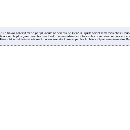
it d’un travail collectif mené par plusieurs adhérents de Gen&O. Qu’ils soient remerciés chaleureus
ion avec le plus grand nombre, sachant que ces tables sont très utiles pour retrouver ses ancêtres
’état civil numérisés et mis en ligne sur leur site internet par les Archives départementales des 