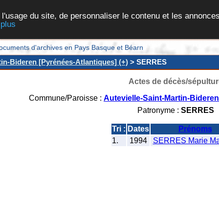
 l'usage du site, de personnaliser le contenu et les annonces
 plus
et documents d'archives en Pays Basque et Béarn
tin-Bideren [Pyrénées-Atlantiques] (+)
> SERRES
Actes de décès/sépultur
Commune/Paroisse :
Autevielle-Saint-Martin-Bidere
Patronyme :
SERRES
Tri :
Dates
Prénoms
1.
1994
SERRES Marie Mar