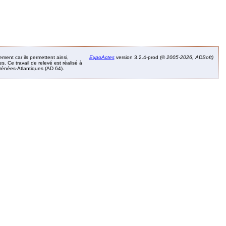
ement car ils permettent ainsi,
ExpoActes
version 3.2.4-prod (©
2005-2026, ADSoft)
. Ce travail de relevé est réalisé à
Pyrénées-Atlantiques (AD 64).