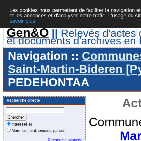
Les cookies nous permettent de faciliter la navigation et
et les annonces et d'analyser notre trafic. L'usage du s
savoir plus
Gen&O
||
Relevés d'actes d
et documents d'archives en
Navigation ::
Communes 
Saint-Martin-Bideren [P
PEDEHONTAA
Act
Recherche directe
Commune
Intéressé(e)
Mère, conjoint, témoins, parrain...
Mar
Recherche avancée