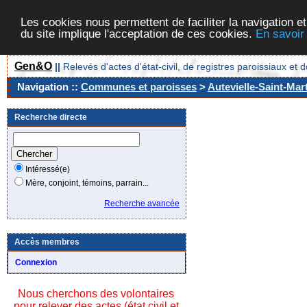
Les cookies nous permettent de faciliter la navigation et
du site implique l'acceptation de ces cookies.
En savoir
Gen&O
||
Relevés d'actes d'état-civil, de registres paroissiaux 
Navigation ::
Communes et paroisses
>
Autevielle-Saint-Mar
Recherche directe
Intéressé(e)
Mère, conjoint, témoins, parrain...
Recherche avancée
Accès membres
Connexion
Nous cherchons des volontaires
pour relever des actes (état civil et