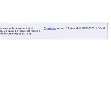
ement car ils permettent ainsi,
ExpoActes
version 3.2.4-prod (©
2005-2026, ADSoft)
. Ce travail de relevé est réalisé à
Pyrénées-Atlantiques (AD 64).