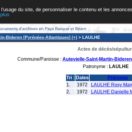
 l'usage du site, de personnaliser le contenu et les annonces
 plus
et documents d'archives en Pays Basque et Béarn
tin-Bideren [Pyrénées-Atlantiques] (+)
> LAULHE
Actes de décès/sépultur
Commune/Paroisse :
Autevielle-Saint-Martin-Bidere
Patronyme :
LAULHE
Tri :
Dates
Prénoms
1.
1972
LAULHE Rosy Marg
2.
1972
LAULHE Danielle M