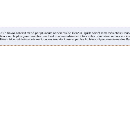
it d’un travail collectif mené par plusieurs adhérents de Gen&O. Qu’ils soient remerciés chaleureus
ion avec le plus grand nombre, sachant que ces tables sont très utiles pour retrouver ses ancêtres
’état civil numérisés et mis en ligne sur leur site internet par les Archives départementales des 