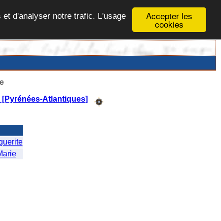
Accepter les
 et d'analyser notre trafic. L'usage
cookies
e
n [Pyrénées-Atlantiques]
uerite
arie