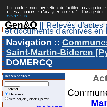
Les cookies nous permettent de faciliter la navigation et
et les annonces et d'analyser notre trafic. L'usage du s
savoir plus
Gen&O
||
Relevés d'actes d
et documents d'archives en
Navigation ::
Communes 
Saint-Martin-Bideren [P
DOMERCQ
Act
Recherche directe
Commune
Intéressé(e)
Mère, conjoint, témoins, parrain...
Mar
Recherche avancée