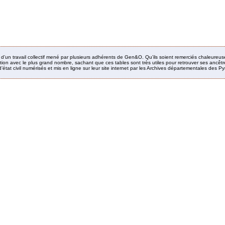
it d’un travail collectif mené par plusieurs adhérents de Gen&O. Qu’ils soient remerciés chaleureus
ion avec le plus grand nombre, sachant que ces tables sont très utiles pour retrouver ses ancêtres
’état civil numérisés et mis en ligne sur leur site internet par les Archives départementales des 