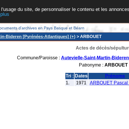
 l'usage du site, de personnaliser le contenu et les annonces
 plus
et documents d'archives en Pays Basque et Béarn
tin-Bideren [Pyrénées-Atlantiques] (+)
> ARBOUET
Actes de décès/sépultur
Commune/Paroisse :
Autevielle-Saint-Martin-Bidere
Patronyme :
ARBOUET
Tri :
Dates
Prénoms
1.
1971
ARBOUET Pascal D