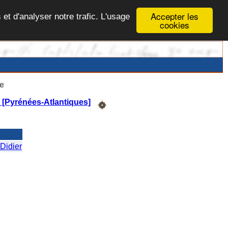
Accepter les
 et d'analyser notre trafic. L'usage
cookies
e
n [Pyrénées-Atlantiques]
idier