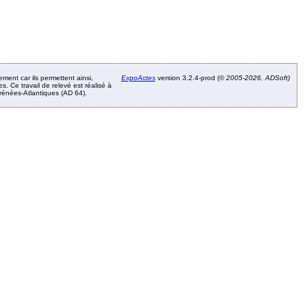
ement car ils permettent ainsi,
ExpoActes
version 3.2.4-prod (©
2005-2026, ADSoft)
. Ce travail de relevé est réalisé à
Pyrénées-Atlantiques (AD 64).