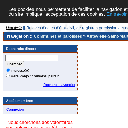
Les cookies nous permettent de faciliter la navigation et
du site implique l'acceptation de ces cookies.
En savoir
Gen&O
||
Relevés d'actes d'état-civil, de registres paroissiaux 
Navigation ::
Communes et paroisses
>
Autevielle-Saint-Mar
Recherche directe
Intéressé(e)
Mère, conjoint, témoins, parrain...
Recherche avancée
Accès membres
Connexion
Nous cherchons des volontaires
pour relever des actes (état civil et