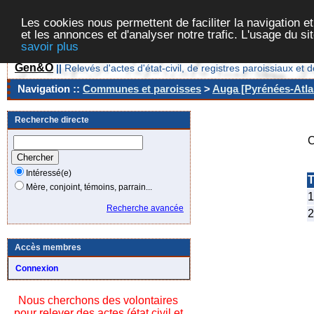
Les cookies nous permettent de faciliter la navigation et
et les annonces et d'analyser notre trafic. L'usage du s
savoir plus
Gen&O
||
Relevés d'actes d'état-civil, de registres paroissiaux 
Navigation ::
Communes et paroisses
>
Auga [Pyrénées-Atlan
Recherche directe
C
Intéressé(e)
T
Mère, conjoint, témoins, parrain...
1
Recherche avancée
2
Accès membres
Connexion
Nous cherchons des volontaires
pour relever des actes (état civil et