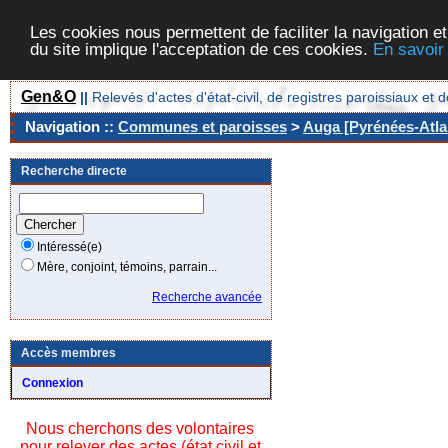
Les cookies nous permettent de faciliter la navigation et
du site implique l'acceptation de ces cookies.
En savoir
Gen&O
||
Relevés d'actes d'état-civil, de registres paroissiaux 
Navigation ::
Communes et paroisses
>
Auga [Pyrénées-Atlan
Recherche directe
Intéressé(e)
Mère, conjoint, témoins, parrain...
Recherche avancée
Accès membres
Connexion
Nous cherchons des volontaires
pour relever des actes (état civil et