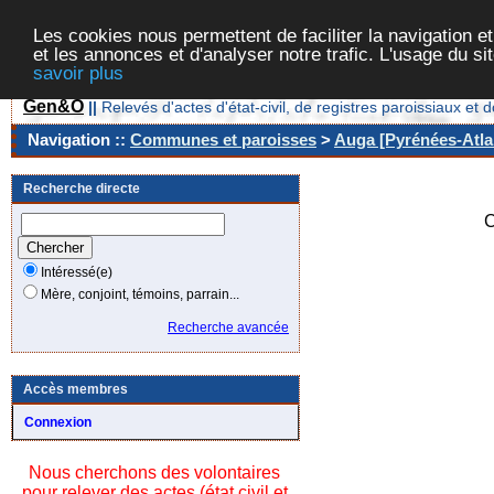
Les cookies nous permettent de faciliter la navigation et
et les annonces et d'analyser notre trafic. L'usage du s
savoir plus
Gen&O
||
Relevés d'actes d'état-civil, de registres paroissiaux 
Navigation ::
Communes et paroisses
>
Auga [Pyrénées-Atlan
Recherche directe
C
Intéressé(e)
Mère, conjoint, témoins, parrain...
Recherche avancée
Accès membres
Connexion
Nous cherchons des volontaires
pour relever des actes (état civil et