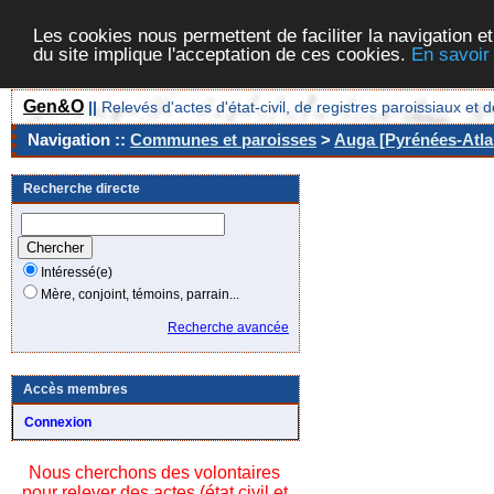
Les cookies nous permettent de faciliter la navigation et
du site implique l'acceptation de ces cookies.
En savoir
Gen&O
||
Relevés d'actes d'état-civil, de registres paroissiaux 
Navigation ::
Communes et paroisses
>
Auga [Pyrénées-Atlan
Recherche directe
Intéressé(e)
Mère, conjoint, témoins, parrain...
Recherche avancée
Accès membres
Connexion
Nous cherchons des volontaires
pour relever des actes (état civil et