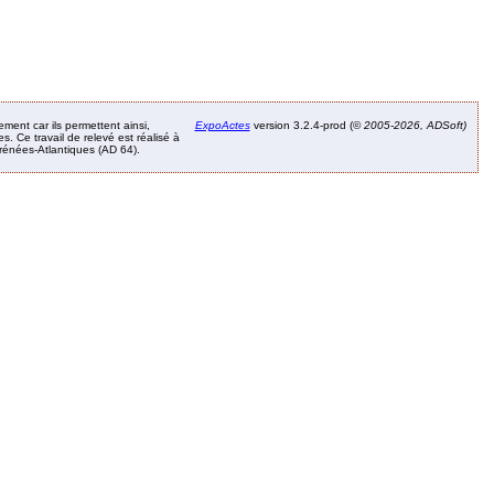
ement car ils permettent ainsi,
ExpoActes
version 3.2.4-prod (©
2005-2026, ADSoft)
. Ce travail de relevé est réalisé à
Pyrénées-Atlantiques (AD 64).