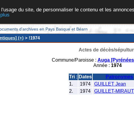
 l'usage du site, de personnaliser le contenu et les annonces
 plus
et documents d'archives en Pays Basque et Béarn
tiques] (+)
> !1974
Actes de décès/sépultur
Commune/Paroisse :
Auga [Pyrénées-
Année :
1974
Tri :
Dates
Patronymes
1.
1974
GUILLET Jean
2.
1974
GUILLET-MIRAUT