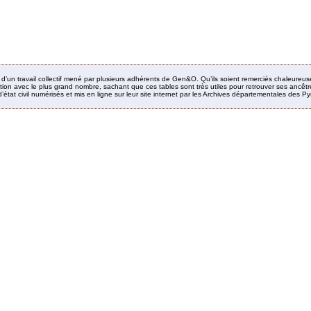
it d’un travail collectif mené par plusieurs adhérents de Gen&O. Qu’ils soient remerciés chaleureus
ion avec le plus grand nombre, sachant que ces tables sont très utiles pour retrouver ses ancêtres
’état civil numérisés et mis en ligne sur leur site internet par les Archives départementales des 