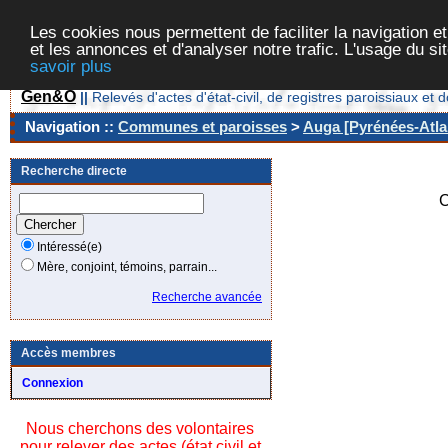
Les cookies nous permettent de faciliter la navigation et
et les annonces et d'analyser notre trafic. L'usage du s
savoir plus
Gen&O
||
Relevés d'actes d'état-civil, de registres paroissiaux 
Navigation ::
Communes et paroisses
>
Auga [Pyrénées-Atlan
Recherche directe
C
Intéressé(e)
Mère, conjoint, témoins, parrain...
Recherche avancée
Accès membres
Connexion
Nous cherchons des volontaires
pour relever des actes (état civil et