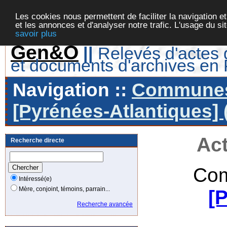
Les cookies nous permettent de faciliter la navigation et
et les annonces et d'analyser notre trafic. L'usage du s
savoir plus
Gen&O
||
Relevés d'actes d
et documents d'archives en
Navigation ::
Communes 
[Pyrénées-Atlantiques] 
Act
Recherche directe
Com
Intéressé(e)
Mère, conjoint, témoins, parrain...
[
Recherche avancée