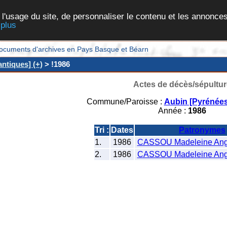
 l'usage du site, de personnaliser le contenu et les annonces
 plus
et documents d'archives en Pays Basque et Béarn
ntiques] (+)
> !1986
Actes de décès/sépultur
Commune/Paroisse :
Aubin [Pyrénées
Année :
1986
Tri :
Dates
Patronymes
1.
1986
CASSOU Madeleine Ange
2.
1986
CASSOU Madeleine Ange