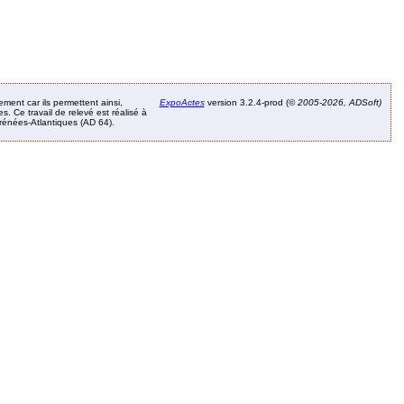
ement car ils permettent ainsi,
ExpoActes
version 3.2.4-prod (©
2005-2026, ADSoft)
. Ce travail de relevé est réalisé à
Pyrénées-Atlantiques (AD 64).