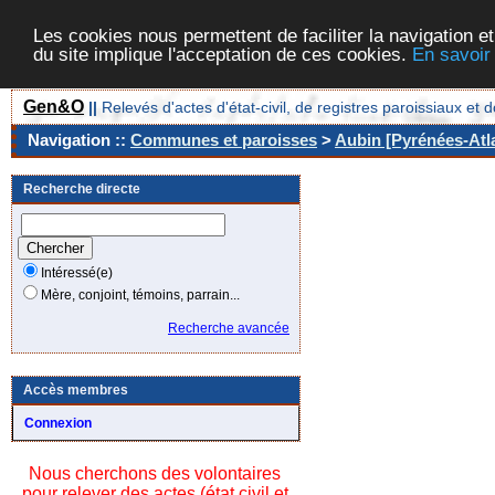
Les cookies nous permettent de faciliter la navigation et
du site implique l'acceptation de ces cookies.
En savoir
Gen&O
||
Relevés d'actes d'état-civil, de registres paroissiaux 
Navigation ::
Communes et paroisses
>
Aubin [Pyrénées-Atla
Recherche directe
Intéressé(e)
Mère, conjoint, témoins, parrain...
Recherche avancée
Accès membres
Connexion
Nous cherchons des volontaires
pour relever des actes (état civil et