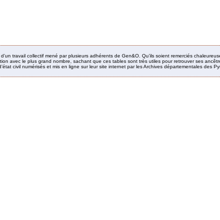
it d’un travail collectif mené par plusieurs adhérents de Gen&O. Qu’ils soient remerciés chaleureus
ion avec le plus grand nombre, sachant que ces tables sont très utiles pour retrouver ses ancêtres
’état civil numérisés et mis en ligne sur leur site internet par les Archives départementales des 