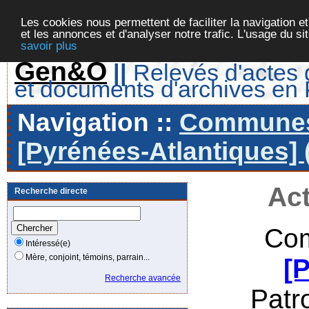
Les cookies nous permettent de faciliter la navigation et
et les annonces et d'analyser notre trafic. L'usage du s
savoir plus
Gen&O
||
Relevés d'actes d
et documents d'archives en
Navigation ::
Communes 
[Pyrénées-Atlantiques] 
Act
Recherche directe
Com
Intéressé(e)
Mère, conjoint, témoins, parrain...
[
Recherche avancée
Patr