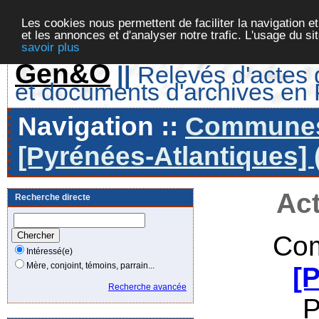
Les cookies nous permettent de faciliter la navigation et
et les annonces et d'analyser notre trafic. L'usage du s
savoir plus
Gen&O
||
Relevés d'actes d
et documents d'archives en
Navigation ::
Communes 
[Pyrénées-Atlantiques] 
Act
Recherche directe
Com
Intéressé(e)
Mère, conjoint, témoins, parrain...
[
Recherche avancée
P