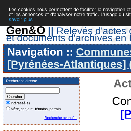
Les cookies nous permettent de faciliter la navigation et
et les annonces et d'analyser notre trafic. L'usage du s
savoir plus
Gen&O
||
Relevés d'actes d
et documents d'archives en
Navigation ::
Communes 
[Pyrénées-Atlantiques] 
Act
Recherche directe
Com
Intéressé(e)
Mère, conjoint, témoins, parrain...
[
Recherche avancée