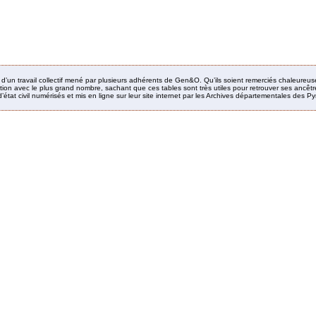
it d’un travail collectif mené par plusieurs adhérents de Gen&O. Qu’ils soient remerciés chaleureus
ion avec le plus grand nombre, sachant que ces tables sont très utiles pour retrouver ses ancêtres
’état civil numérisés et mis en ligne sur leur site internet par les Archives départementales des 