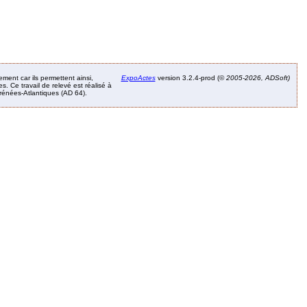
ement car ils permettent ainsi,
ExpoActes
version 3.2.4-prod (©
2005-2026, ADSoft)
. Ce travail de relevé est réalisé à
Pyrénées-Atlantiques (AD 64).