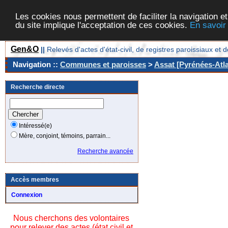
Les cookies nous permettent de faciliter la navigation et
du site implique l'acceptation de ces cookies.
En savoir
Gen&O
||
Relevés d'actes d'état-civil, de registres paroissiaux 
Navigation ::
Communes et paroisses
>
Assat [Pyrénées-Atla
Recherche directe
Intéressé(e)
Mère, conjoint, témoins, parrain...
Recherche avancée
Accès membres
Connexion
Nous cherchons des volontaires
pour relever des actes (état civil et