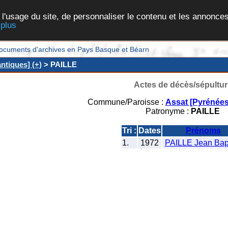
 l'usage du site, de personnaliser le contenu et les annonces
 plus
et documents d'archives en Pays Basque et Béarn
ntiques] (+)
> PAILLE
Actes de décès/sépultur
Commune/Paroisse :
Assat [Pyrénées
Patronyme :
PAILLE
Tri :
Dates
Prénoms
1.
1972
PAILLE Jean Bapt