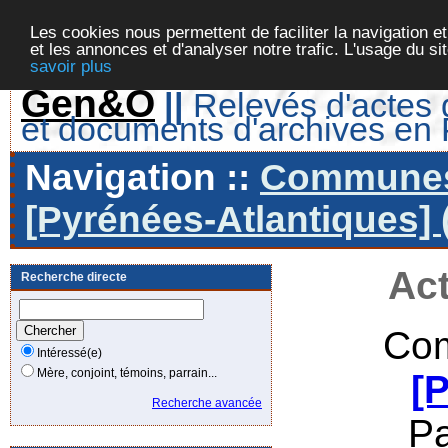
Les cookies nous permettent de faciliter la navigation et
et les annonces et d'analyser notre trafic. L'usage du s
savoir plus
Gen&O
||
Relevés d'actes d
et documents d'archives en
Navigation ::
Communes 
[Pyrénées-Atlantiques] 
Act
Recherche directe
Com
Intéressé(e)
Mère, conjoint, témoins, parrain...
[
Recherche avancée
P