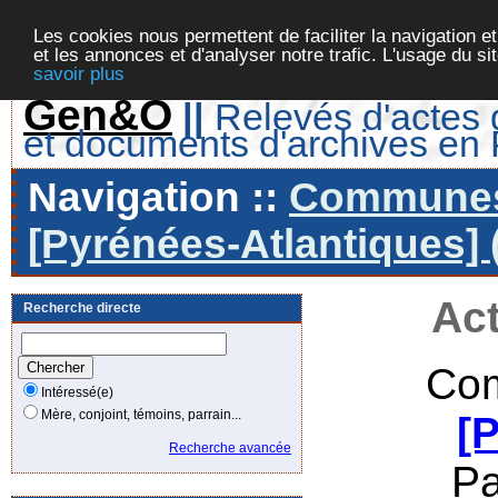
Les cookies nous permettent de faciliter la navigation et
et les annonces et d'analyser notre trafic. L'usage du s
savoir plus
Gen&O
||
Relevés d'actes d
et documents d'archives en
Navigation ::
Communes 
[Pyrénées-Atlantiques] 
Act
Recherche directe
Com
Intéressé(e)
Mère, conjoint, témoins, parrain...
[
Recherche avancée
Pa