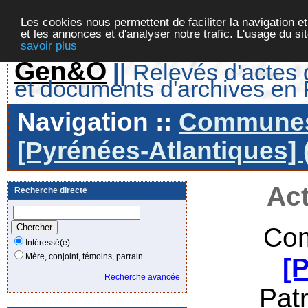
Les cookies nous permettent de faciliter la navigation et
et les annonces et d'analyser notre trafic. L'usage du s
savoir plus
Gen&O
||
Relevés d'actes d
et documents d'archives en
Navigation ::
Communes 
[Pyrénées-Atlantiques] 
Act
Recherche directe
Com
Intéressé(e)
Mère, conjoint, témoins, parrain...
[
Recherche avancée
Pat