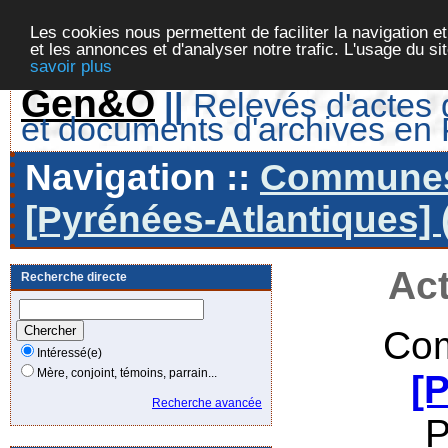
Les cookies nous permettent de faciliter la navigation et
et les annonces et d'analyser notre trafic. L'usage du s
savoir plus
Gen&O
||
Relevés d'actes d
et documents d'archives en
Navigation ::
Communes 
[Pyrénées-Atlantiques] 
Act
Recherche directe
Com
Intéressé(e)
Mère, conjoint, témoins, parrain...
[
Recherche avancée
P