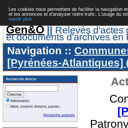
Les cookies nous permettent de faciliter la navigation et
et les annonces et d'analyser notre trafic. L'usage du s
savoir plus
Gen&O
||
Relevés d'actes d
et documents d'archives en
Navigation ::
Communes 
[Pyrénées-Atlantiques] 
Act
Recherche directe
Com
Intéressé(e)
Mère, conjoint, témoins, parrain...
[
Recherche avancée
Patron