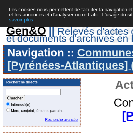
Les cookies nous permettent de faciliter la navigation et
et les annonces et d'analyser notre trafic. L'usage du s
savoir plus
Gen&O
||
Relevés d'actes d
et documents d'archives en
Navigation ::
Communes 
[Pyrénées-Atlantiques] 
Act
Recherche directe
Com
Intéressé(e)
Mère, conjoint, témoins, parrain...
[
Recherche avancée