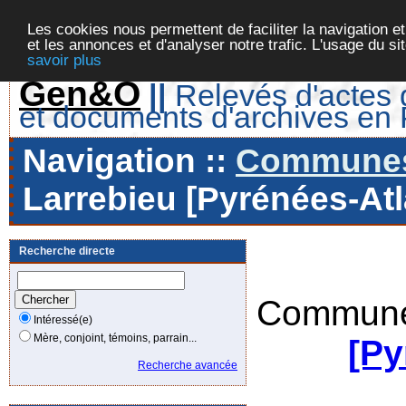
Les cookies nous permettent de faciliter la navigation et
et les annonces et d'analyser notre trafic. L'usage du s
savoir plus
Gen&O
||
Relevés d'actes d
et documents d'archives en
Navigation ::
Communes 
Larrebieu [Pyrénées-Atl
Recherche directe
Commune
Intéressé(e)
Mère, conjoint, témoins, parrain...
[Py
Recherche avancée