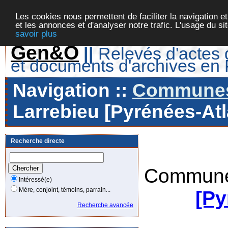
Les cookies nous permettent de faciliter la navigation et
et les annonces et d'analyser notre trafic. L'usage du s
savoir plus
Gen&O
||
Relevés d'actes d
et documents d'archives en
Navigation ::
Communes 
Larrebieu [Pyrénées-Atl
Recherche directe
Commune
Intéressé(e)
Mère, conjoint, témoins, parrain...
[Py
Recherche avancée