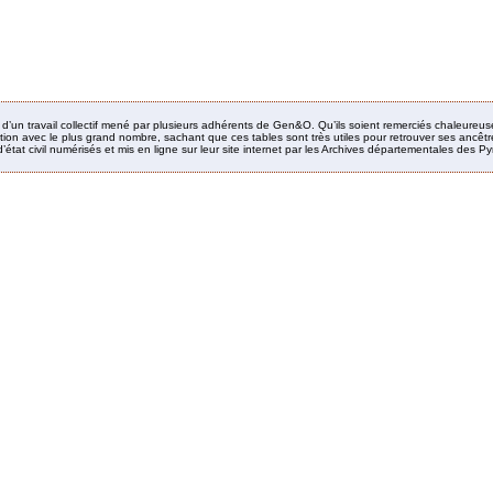
it d’un travail collectif mené par plusieurs adhérents de Gen&O. Qu’ils soient remerciés chaleureus
ion avec le plus grand nombre, sachant que ces tables sont très utiles pour retrouver ses ancêtres
’état civil numérisés et mis en ligne sur leur site internet par les Archives départementales des 