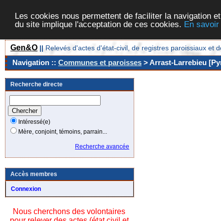
Les cookies nous permettent de faciliter la navigation et
du site implique l'acceptation de ces cookies.
En savoir
Gen&O
||
Relevés d'actes d'état-civil, de registres paroissiaux 
Navigation ::
Communes et paroisses
> Arrast-Larrebieu [Py
Recherche directe
Intéressé(e)
Mère, conjoint, témoins, parrain...
Recherche avancée
Accès membres
Connexion
Nous cherchons des volontaires
pour relever des actes (état civil et