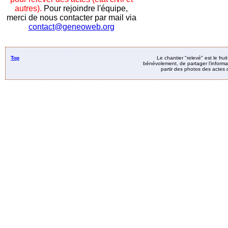
autres).
Pour rejoindre l'équipe,
merci de nous contacter par mail via
contact@geneoweb.org
Top
Le chantier "relevé" est le fru
bénévolement, de partager l’informat
partir des photos des actes d