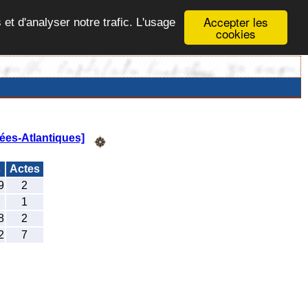
Accepter les
 et d'analyser notre trafic. L'usage
cookies
ées-Atlantiques]
s
Actes
9
2
1
8
2
2
7