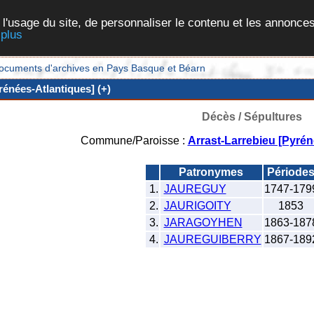
 l'usage du site, de personnaliser le contenu et les annonces
 plus
et documents d'archives en Pays Basque et Béarn
rénées-Atlantiques] (+)
Décès / Sépultures
Commune/Paroisse :
Arrast-Larrebieu [Pyrén
Patronymes
Période
1.
JAUREGUY
1747-179
2.
JAURIGOITY
1853
3.
JARAGOYHEN
1863-187
4.
JAUREGUIBERRY
1867-189