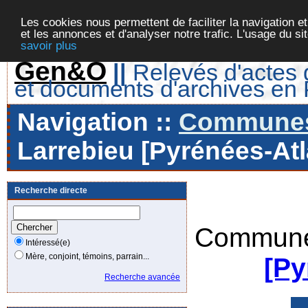
Les cookies nous permettent de faciliter la navigation et
et les annonces et d'analyser notre trafic. L'usage du s
savoir plus
Gen&O
||
Relevés d'actes d
et documents d'archives en
Navigation ::
Communes 
Larrebieu [Pyrénées-Atl
Recherche directe
Commune
Intéressé(e)
Mère, conjoint, témoins, parrain...
[Py
Recherche avancée