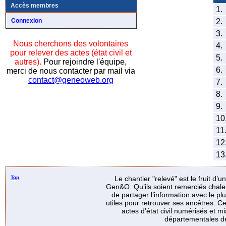
Accès membres
1.
2.
Connexion
3.
Nous cherchons des volontaires
4.
pour relever des actes (état civil et
5.
autres).
Pour rejoindre l'équipe,
6.
merci de nous contacter par mail via
contact@geneoweb.org
7.
8.
9.
10
11
12
13
Top
Le chantier "relevé" est le fruit d’
Gen&O. Qu’ils soient remerciés chale
de partager l’information avec le p
utiles pour retrouver ses ancêtres. Ce
actes d’état civil numérisés et mi
départementales de