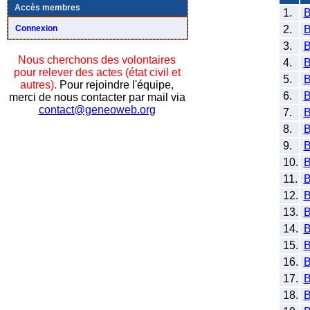
Accès membres
1.
2.
Connexion
3.
Nous cherchons des volontaires
4.
pour relever des actes (état civil et
5.
autres).
Pour rejoindre l'équipe,
6.
merci de nous contacter par mail via
contact@geneoweb.org
7.
8.
9.
10.
11.
12.
13.
14.
15.
16.
17.
18.