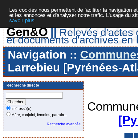
Les cookies nous permettent de faciliter la navigation et
et les annonces et d'analyser notre trafic. L'usage du s
savoir plus
Gen&O
||
Relevés d'actes d
et documents d'archives en
Navigation ::
Communes 
Larrebieu [Pyrénées-Atl
Recherche directe
Commune
Intéressé(e)
Mère, conjoint, témoins, parrain...
[Py
Recherche avancée