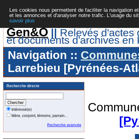
Les cookies nous permettent de faciliter la navigation et
et les annonces et d'analyser notre trafic. L'usage du s
savoir plus
Gen&O
||
Relevés d'actes d
et documents d'archives en
Navigation ::
Communes 
Larrebieu [Pyrénées-Atl
Recherche directe
Commune
Intéressé(e)
Mère, conjoint, témoins, parrain...
[Py
Recherche avancée