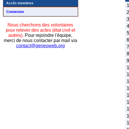
Accès membres
1
2
Connexion
3
Nous cherchons des volontaires
4
pour relever des actes (état civil et
5
autres).
Pour rejoindre l'équipe,
6
merci de nous contacter par mail via
contact@geneoweb.org
7
8
9
1
1
1
1
1
1
1
1
1