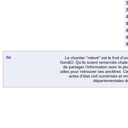
3
3
4
4
4
4
4
Top
Le chantier "relevé" est le fruit d’
Gen&O. Qu’ils soient remerciés chale
de partager l’information avec le p
utiles pour retrouver ses ancêtres. Ce
actes d’état civil numérisés et mi
départementales de