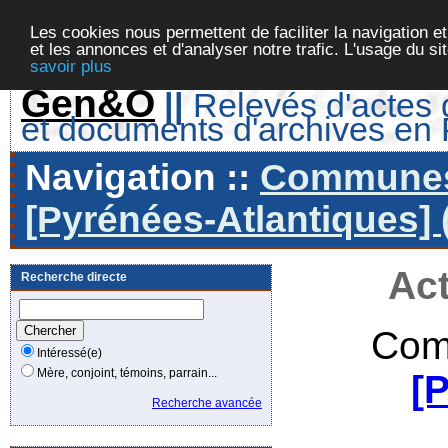
Les cookies nous permettent de faciliter la navigation et
et les annonces et d'analyser notre trafic. L'usage du s
savoir plus
Gen&O
||
Relevés d'actes d
et documents d'archives en
Navigation ::
Communes 
[Pyrénées-Atlantiques] 
Act
Recherche directe
Com
Intéressé(e)
Mère, conjoint, témoins, parrain...
[
Recherche avancée