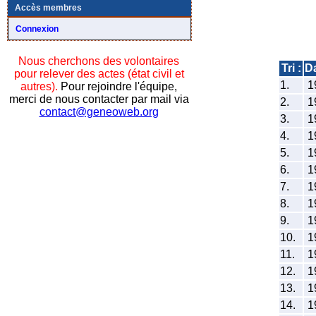
Accès membres
Connexion
Nous cherchons des volontaires
Tri :
D
pour relever des actes (état civil et
1.
1
autres).
Pour rejoindre l'équipe,
merci de nous contacter par mail via
2.
1
contact@geneoweb.org
3.
1
4.
1
5.
1
6.
1
7.
1
8.
1
9.
1
10.
1
11.
1
12.
1
13.
1
14.
1