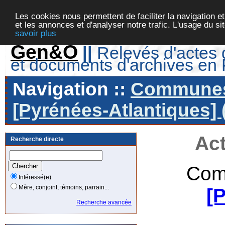
Les cookies nous permettent de faciliter la navigation et
et les annonces et d'analyser notre trafic. L'usage du s
savoir plus
Gen&O
||
Relevés d'actes d
et documents d'archives en
Navigation ::
Communes 
[Pyrénées-Atlantiques] 
Act
Recherche directe
Com
Intéressé(e)
Mère, conjoint, témoins, parrain...
[
Recherche avancée