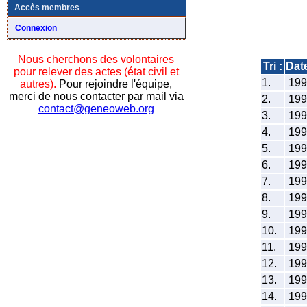
Accès membres
Connexion
Nous cherchons des volontaires
Tri :
Dat
pour relever des actes (état civil et
1.
19
autres).
Pour rejoindre l'équipe,
merci de nous contacter par mail via
2.
19
contact@geneoweb.org
3.
19
4.
19
5.
19
6.
19
7.
19
8.
19
9.
19
10.
19
11.
19
12.
19
13.
19
14.
19