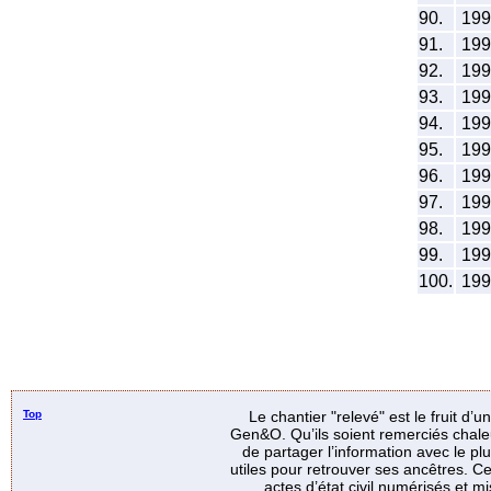
90.
19
91.
19
92.
19
93.
19
94.
19
95.
19
96.
19
97.
19
98.
19
99.
19
100.
19
Top
Le chantier "relevé" est le fruit d’
Gen&O. Qu’ils soient remerciés chale
de partager l’information avec le p
utiles pour retrouver ses ancêtres. Ce
actes d’état civil numérisés et mi