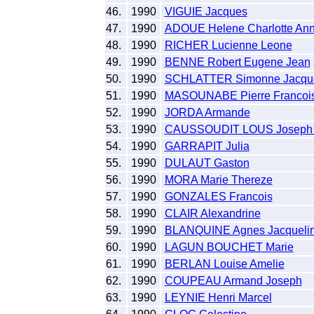
46.
1990
VIGUIE Jacques
47.
1990
ADOUE Helene Charlotte An
48.
1990
RICHER Lucienne Leone
49.
1990
BENNE Robert Eugene Jean
50.
1990
SCHLATTER Simonne Jacque
51.
1990
MASOUNABE Pierre Francoi
52.
1990
JORDA Armande
53.
1990
CAUSSOUDIT LOUS Joseph 
54.
1990
GARRAPIT Julia
55.
1990
DULAUT Gaston
56.
1990
MORA Marie Thereze
57.
1990
GONZALES Francois
58.
1990
CLAIR Alexandrine
59.
1990
BLANQUINE Agnes Jacqueli
60.
1990
LAGUN BOUCHET Marie
61.
1990
BERLAN Louise Amelie
62.
1990
COUPEAU Armand Joseph
63.
1990
LEYNIE Henri Marcel