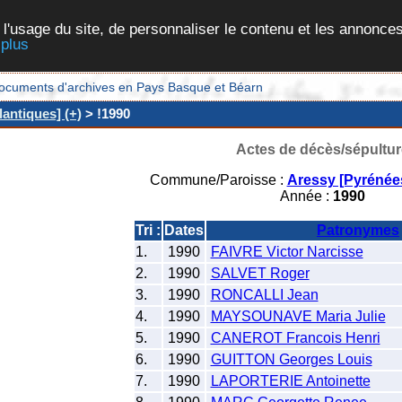
 l'usage du site, de personnaliser le contenu et les annonces
 plus
et documents d'archives en Pays Basque et Béarn
antiques] (+)
> !1990
Actes de décès/sépultur
Commune/Paroisse :
Aressy [Pyrénées
Année :
1990
Tri :
Dates
Patronymes
1.
1990
FAIVRE Victor Narcisse
2.
1990
SALVET Roger
3.
1990
RONCALLI Jean
4.
1990
MAYSOUNAVE Maria Julie
5.
1990
CANEROT Francois Henri
6.
1990
GUITTON Georges Louis
7.
1990
LAPORTERIE Antoinette