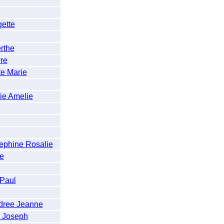
ette
rthe
re
e Marie
e Amelie
hine Rosalie
e
Paul
dree Jeanne
 Joseph