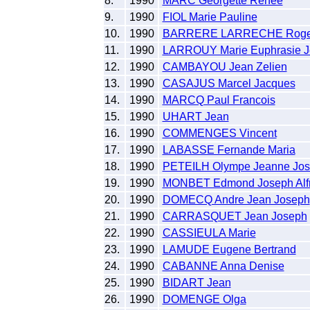
8.
1990
MARC Georgette Renee
9.
1990
FIOL Marie Pauline
10.
1990
BARRERE LARRECHE Roger 
11.
1990
LARROUY Marie Euphrasie 
12.
1990
CAMBAYOU Jean Zelien
13.
1990
CASAJUS Marcel Jacques
14.
1990
MARCQ Paul Francois
15.
1990
UHART Jean
16.
1990
COMMENGES Vincent
17.
1990
LABASSE Fernande Maria
18.
1990
PETEILH Olympe Jeanne Jos
19.
1990
MONBET Edmond Joseph Alf
20.
1990
DOMECQ Andre Jean Joseph
21.
1990
CARRASQUET Jean Joseph
22.
1990
CASSIEULA Marie
23.
1990
LAMUDE Eugene Bertrand
24.
1990
CABANNE Anna Denise
25.
1990
BIDART Jean
26.
1990
DOMENGE Olga