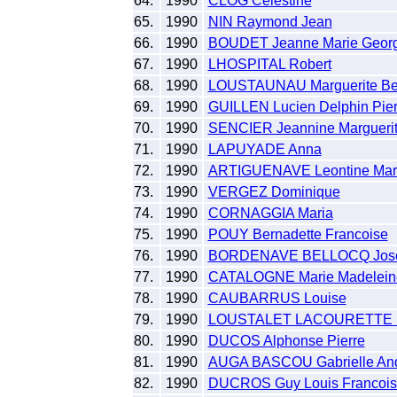
64.
1990
CLOG Celestine
65.
1990
NIN Raymond Jean
66.
1990
BOUDET Jeanne Marie Georg
67.
1990
LHOSPITAL Robert
68.
1990
LOUSTAUNAU Marguerite Be
69.
1990
GUILLEN Lucien Delphin Pier
70.
1990
SENCIER Jeannine Marguerit
71.
1990
LAPUYADE Anna
72.
1990
ARTIGUENAVE Leontine Mari
73.
1990
VERGEZ Dominique
74.
1990
CORNAGGIA Maria
75.
1990
POUY Bernadette Francoise
76.
1990
BORDENAVE BELLOCQ Josep
77.
1990
CATALOGNE Marie Madelein
78.
1990
CAUBARRUS Louise
79.
1990
LOUSTALET LACOURETTE 
80.
1990
DUCOS Alphonse Pierre
81.
1990
AUGA BASCOU Gabrielle An
82.
1990
DUCROS Guy Louis Francois