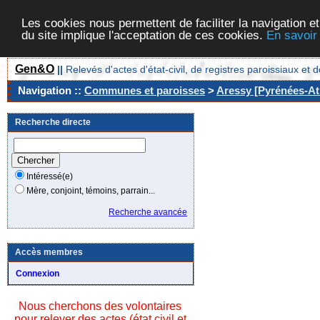
Les cookies nous permettent de faciliter la navigation et
du site implique l'acceptation de ces cookies.
En savoir
Gen&O
||
Relevés d'actes d'état-civil, de registres paroissiaux 
Navigation ::
Communes et paroisses
>
Aressy [Pyrénées-Atl
Recherche directe
Intéressé(e)
Mère, conjoint, témoins, parrain...
Recherche avancée
Accès membres
Connexion
Nous cherchons des volontaires
pour relever des actes (état civil et