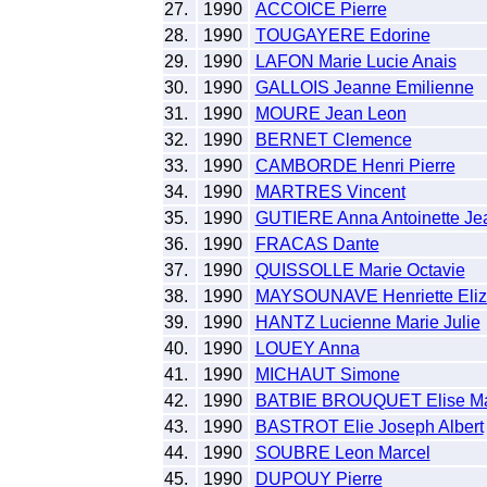
27.
1990
ACCOICE Pierre
28.
1990
TOUGAYERE Edorine
29.
1990
LAFON Marie Lucie Anais
30.
1990
GALLOIS Jeanne Emilienne
31.
1990
MOURE Jean Leon
32.
1990
BERNET Clemence
33.
1990
CAMBORDE Henri Pierre
34.
1990
MARTRES Vincent
35.
1990
GUTIERE Anna Antoinette Je
36.
1990
FRACAS Dante
37.
1990
QUISSOLLE Marie Octavie
38.
1990
MAYSOUNAVE Henriette Eliz
39.
1990
HANTZ Lucienne Marie Julie
40.
1990
LOUEY Anna
41.
1990
MICHAUT Simone
42.
1990
BATBIE BROUQUET Elise Ma
43.
1990
BASTROT Elie Joseph Albert
44.
1990
SOUBRE Leon Marcel
45.
1990
DUPOUY Pierre