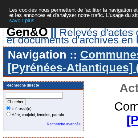
Les cookies nous permettent de faciliter la navigation et
et les annonces et d'analyser notre trafic. L'usage du s
savoir plus
Gen&O
||
Relevés d'actes d
et documents d'archives en
Navigation ::
Communes 
[Pyrénées-Atlantiques] 
Act
Recherche directe
Com
Intéressé(e)
Mère, conjoint, témoins, parrain...
[
Recherche avancée