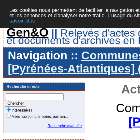
Les cookies nous permettent de faciliter la navigation et
et les annonces et d'analyser notre trafic. L'usage du s
savoir plus
Gen&O
||
Relevés d'actes d
et documents d'archives en
Navigation ::
Communes 
[Pyrénées-Atlantiques] 
Act
Recherche directe
Com
Intéressé(e)
Mère, conjoint, témoins, parrain...
[
Recherche avancée