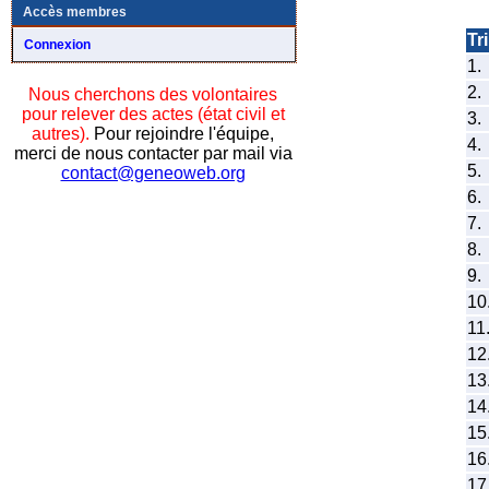
Accès membres
Tri
Connexion
1.
2.
Nous cherchons des volontaires
pour relever des actes (état civil et
3.
autres).
Pour rejoindre l'équipe,
4.
merci de nous contacter par mail via
5.
contact@geneoweb.org
6.
7.
8.
9.
10
11
12
13
14
15
16
17