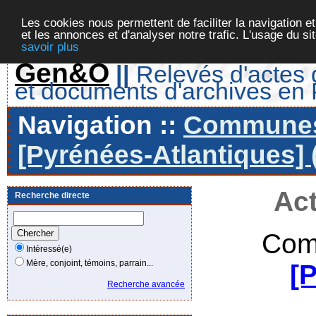
Les cookies nous permettent de faciliter la navigation et
et les annonces et d'analyser notre trafic. L'usage du s
savoir plus
Gen&O
||
Relevés d'actes d
et documents d'archives en
Navigation ::
Communes 
[Pyrénées-Atlantiques] 
Act
Recherche directe
Com
Intéressé(e)
Mère, conjoint, témoins, parrain...
[
Recherche avancée