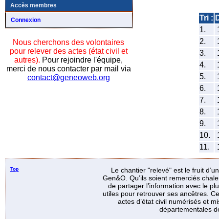
Accès membres
Tri :
Connexion
1.
2.
Nous cherchons des volontaires
pour relever des actes (état civil et
3.
autres).
Pour rejoindre l'équipe,
4.
merci de nous contacter par mail via
5.
contact@geneoweb.org
6.
7.
8.
9.
10.
11.
Top
Le chantier "relevé" est le fruit d’
Gen&O. Qu’ils soient remerciés chale
de partager l’information avec le p
utiles pour retrouver ses ancêtres. Ce
actes d’état civil numérisés et mi
départementales de