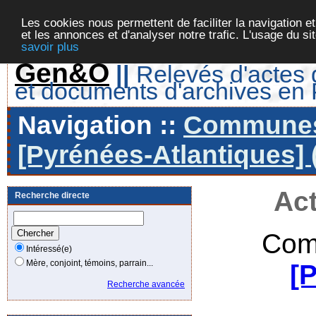
Les cookies nous permettent de faciliter la navigation et
et les annonces et d'analyser notre trafic. L'usage du s
savoir plus
Gen&O
||
Relevés d'actes d
et documents d'archives en
Navigation ::
Communes 
[Pyrénées-Atlantiques] 
Act
Recherche directe
Com
Intéressé(e)
Mère, conjoint, témoins, parrain...
[
Recherche avancée