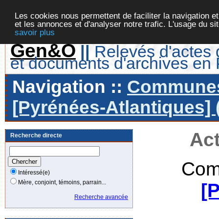
Les cookies nous permettent de faciliter la navigation et
et les annonces et d'analyser notre trafic. L'usage du s
savoir plus
Gen&O
||
Relevés d'actes d
et documents d'archives en
Navigation ::
Communes 
[Pyrénées-Atlantiques] 
Act
Recherche directe
Com
Intéressé(e)
Mère, conjoint, témoins, parrain...
[
Recherche avancée