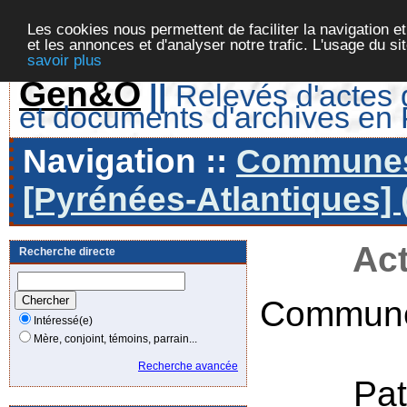
Les cookies nous permettent de faciliter la navigation et
et les annonces et d'analyser notre trafic. L'usage du s
savoir plus
Gen&O
||
Relevés d'actes d
et documents d'archives en
Navigation ::
Communes 
[Pyrénées-Atlantiques] 
Act
Recherche directe
Commune
Intéressé(e)
Mère, conjoint, témoins, parrain...
Recherche avancée
Pa