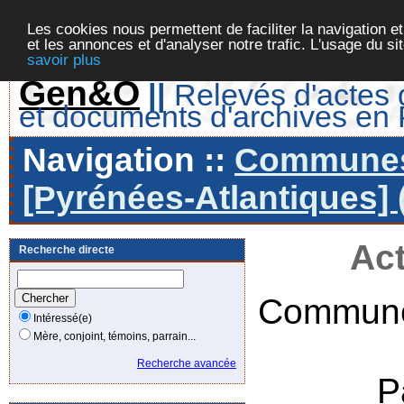
Les cookies nous permettent de faciliter la navigation et
et les annonces et d'analyser notre trafic. L'usage du s
savoir plus
Gen&O
||
Relevés d'actes d
et documents d'archives en
Navigation ::
Communes 
[Pyrénées-Atlantiques] 
Act
Recherche directe
Commune
Intéressé(e)
Mère, conjoint, témoins, parrain...
Recherche avancée
P