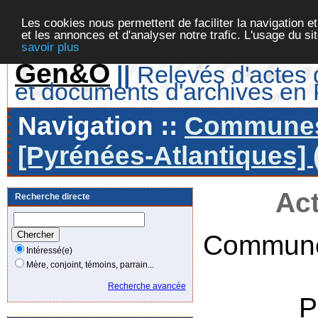
Les cookies nous permettent de faciliter la navigation et
et les annonces et d'analyser notre trafic. L'usage du s
savoir plus
Gen&O
||
Relevés d'actes d
et documents d'archives en
Navigation ::
Communes 
[Pyrénées-Atlantiques] 
Act
Recherche directe
Commune
Intéressé(e)
Mère, conjoint, témoins, parrain...
Recherche avancée
P