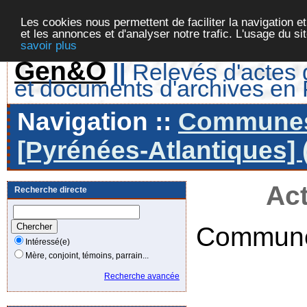
Les cookies nous permettent de faciliter la navigation et
et les annonces et d'analyser notre trafic. L'usage du s
savoir plus
Gen&O
||
Relevés d'actes d
et documents d'archives en
Navigation ::
Communes 
[Pyrénées-Atlantiques] 
Act
Recherche directe
Commune
Intéressé(e)
Mère, conjoint, témoins, parrain...
Recherche avancée