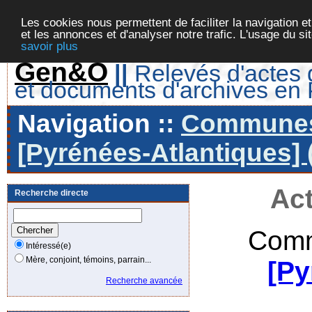
Les cookies nous permettent de faciliter la navigation et
et les annonces et d'analyser notre trafic. L'usage du s
savoir plus
Gen&O
||
Relevés d'actes d
et documents d'archives en
Navigation ::
Communes 
[Pyrénées-Atlantiques] 
Act
Recherche directe
Comm
Intéressé(e)
Mère, conjoint, témoins, parrain...
[Py
Recherche avancée