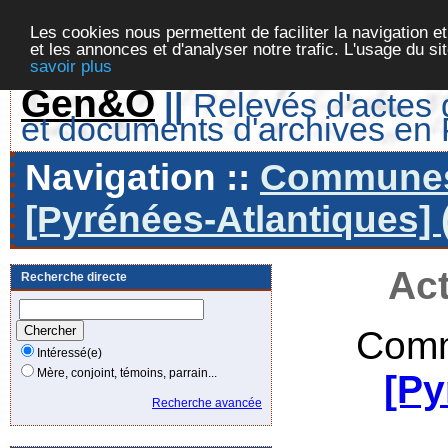
Les cookies nous permettent de faciliter la navigation et
et les annonces et d'analyser notre trafic. L'usage du s
savoir plus
Gen&O
||
Relevés d'actes d
et documents d'archives en
Navigation ::
Communes 
[Pyrénées-Atlantiques] 
Act
Recherche directe
Comm
Intéressé(e)
Mère, conjoint, témoins, parrain...
[Py
Recherche avancée